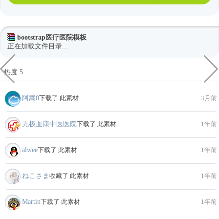
bootstrap医疗医院模板
正在加载文件目录...
热度 5
阿嵩0
下载了 此素材
3月前
无极血康中医医院
下载了 此素材
1年前
alwee
下载了 此素材
1年前
ねこさま
收藏了 此素材
1年前
Martin
下载了 此素材
1年前